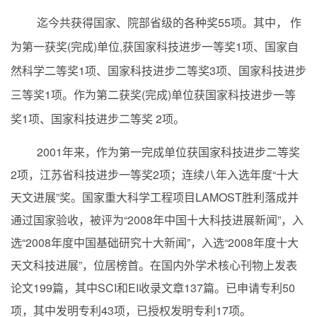
迄今共获得国家、院部省级的各种奖
55
项。其中， 作
为第一获奖
(
完成
)
单位
,
获国家科技进步一等奖
1
项、国家自
然科学二等奖
1
项、国家科技进步二等奖
3
项、国家科技进步
三等奖
1
项。作为第二获奖
(
完成
)
单位获国家科技进步一等
奖
1
项、国家科技进步二等奖
2
项。
2001
年来，作为第一完成单位获国家科技进步二等奖
2
项，江苏省科技进步一等奖
2
项；连续八年入选年度“十大
天文进展”奖。国家重大科学工程项目
LAMOST
胜利落成并
通过国家验收，被评为“
2008
年中国十大科技进展新闻”，入
选“
2008
年度中国基础研究十大新闻”，入选“
2008
年度十大
天文科技进展”，位居榜首。在国内外学术核心刊物上发表
论文
199
篇，其中
SCI
和
EI
收录文章
137
篇。已申请专利
50
项，其中发明专利
43
项，已授权发明专利
17
项。