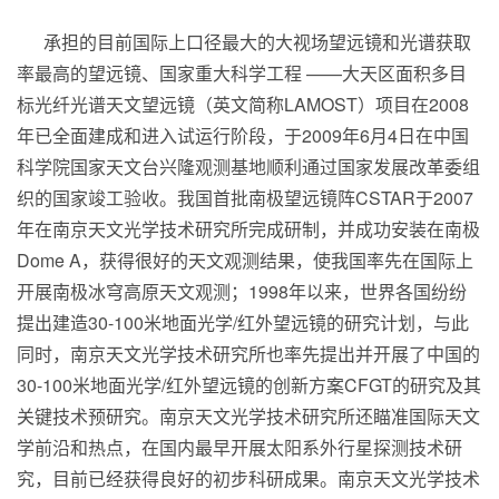
承担的目前国际上口径最大的大视场望远镜和光谱获取
率最高的望远镜、国家重大科学工程 ——大天区面积多目
标光纤光谱天文望远镜（英文简称
LAMOST
）项目在
2008
年已全面建成和进入试运行阶段，于
2009
年
6
月
4
日在中国
科学院国家天文台兴隆观测基地顺利通过国家发展改革委组
织的国家竣工验收。我国首批南极望远镜阵
CSTAR
于
2007
年在南京天文光学技术研究所完成研制，并成功安装在南极
Dome A
，获得很好的天文观测结果，使我国率先在国际上
开展南极冰穹高原天文观测；
1998
年以来，世界各国纷纷
提出建造
30-100
米
地面光学/
红外望远镜的研究计划，与此
同时，南京天文光学技术研究所也率先提出并开展了中国的
30-100
米
地面光学/
红外望远镜的创新方案
CFGT
的研究及其
关键技术预研究。南京天文光学技术研究所还瞄准国际天文
学前沿和热点，在国内最早开展太阳系外行星探测技术研
究，目前已经获得良好的初步科研成果。南京天文光学技术