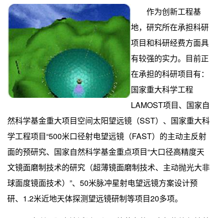
作为创新工程基
地，研究所在承担科研
项目和科研经费方面具
有较强的实力。目前正
在承担的科研项目有：
国家重大科学工程
LAMOST
项目、国家自
然科学基金重大项目空间太阳望远镜（
SST
）、国家重大科
学工程项目
“500
米
口径射电望远镜（
FAST
）的主动主反射
面的预研究、国家自然科学基金重点项目
“
大口径高精度天
文镜面磨制技术的研究（超薄镜面磨制技术、主动抛光大非
球面度镜面技术）
”
、
50
米
脉冲星射电望远镜方案设计预
研、
1.2
米
近地天体探测望远镜研制等项目
20
多项。