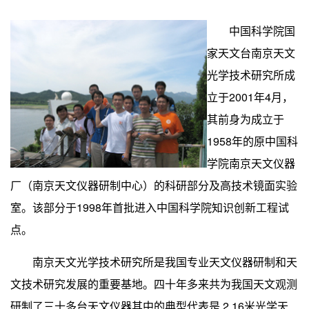
中国科学院国
家天文台南京天文
光学技术研究所成
立于
2001
年
4
月，
其前身为成立于
1958年的原中国科
学院南京天文仪器
厂（南京天文仪器研制中心）的科研部分及高技术镜面实验
室。该部分于1998年首批
进入中国科学院知识创新工程试
点。
南京天文光学技术研究所是我国专业天文仪器研制和天
文技术研究发展的重要基地。四十年多来共为我国天文
观测
研制了三十多台天文仪器其中的典型代表是
2.16
米
光学天