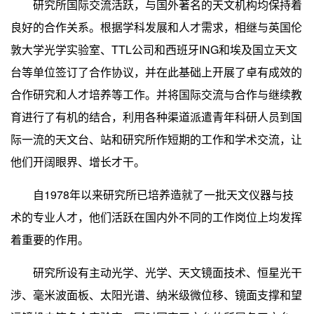
研究所国际交流活跃，与国外著名的天文机构均保持着
良好的合作关系。根据学科发展和人才需求，相继与英国伦
敦大学光学实验室、
TTL
公司和西班牙
ING
和埃及国立天文
台等单位签订了合作协议，并在此基础上开展了卓有成效的
合作研究和人才培养等工作。并将国际交流与合作与继续教
育进行了有机的结合，利用各种渠道派遣青年科研人员到国
际一流的天文台、站和研究所作短期的工作和学术交流，让
他们开阔眼界、增长才干。
自
1978
年以来研究所已培养造就了一批天文仪器与技
术的专业人才，他们
活跃在国内外不同的工作岗位上均发挥
着重要的作用。
研究所设有主动光学、光学、天文镜面技术、恒星光干
涉、毫米波面板、太阳光谱、纳米级微位移、镜面支撑和望