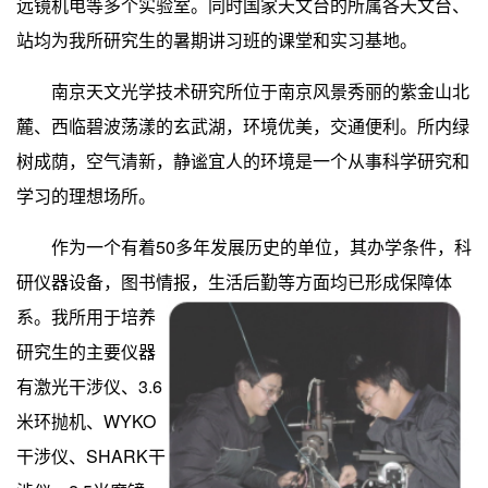
远镜机电等多个实验室。同时国家天文台的所属各天文台、
站均为我所研究生的暑期讲习班的课堂和实习基地。
南京天文光学技术研究所位于南京风景秀丽的紫金山北
麓、西临碧波荡漾的玄武湖，环境优美，交通便利。所内绿
树成荫，空气清新，静谧宜人的环境是一个从事科学研究和
学习的理想场所。
作为一个有着
50
多年发展历史的单位，其办学条件，科
研仪器设备，图书情报，生活后勤等方面均已形成保障体
系。我所用于培养
研究生的主要仪器
有激光干涉仪、
3.6
米
环抛机、
WYKO
干涉仪、
SHARK
干