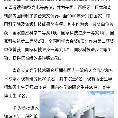
文望远镜和
II
型光电等高仪，并为美国、西班牙、日本和南
朝鲜等国研制了多台天文仪器。至
2000
年分别获国家、中
国科学院及省级科技成果奖多项。其中作为第一获奖单位曾
获：国家自然科学二等奖
1
项、国家科技进步一等奖
1
项、国
家科技进步二等奖
2
项、全国科学大会奖
8
项；作为第二获奖
单位曾获：国家科技进步一等奖
1
项、国家科技进步二等奖
1
项，获得院省级的各种奖
25
项。
南京天文光学技术研究所拥有国内一流的天文光学和技
术专家。现有研究员
20
余名，其中院士
3
名；现有博士生导
师和硕士生导师
20
多名。目前在学的研究生共
50
名，其中
博士生
10
名。
作为首批进入
知识创新工程的单