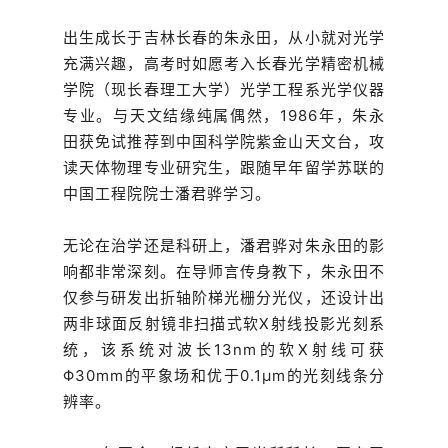
出生成长于吉林长春的朱永田，从小就对光学
充满兴趣，高考时如愿考入长春光学精密机械
学院（现长春理工大学）光学工程系光学仪器
专业。与天文结缘纯属偶然，1986年，朱永
田获免试推荐到中国科学院紫金山天文台，攻
读天体物理专业研究生，跟随早年留学苏联的
中国工程院院士潘君骅学习。
无论在治学还是科研上，潘君骅对朱永田的影
响都非常深刻。在导师言传身教下，朱永田不
仅参与研发出折轴阶梯光栅分光仪，还设计出
两非球面反射镜非扫描式软X射线投影光刻系
统，该系统对波长13nm的软X射线可获
Φ30mm的平象场和优于0.1μm的光刻线条分
辨率。