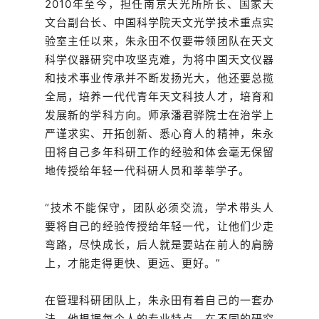
2010年至今，担任南京天光所所长、国家天
文台副台长、中国科学院天文光学技术重点实
验室主任以来，朱永田不仅要带领团队在天文
科学仪器研究中攻坚克难，为将中国天文仪器
和技术事业传承并不断发扬光大，他还要总揽
全局，培养一代代青年天文科技人才，培育和
发展新的学科方向。师承潘君骅院士在治学上
严谨求实、开拓创新、悉心育人的精神，朱永
田将自己多年科研工作的经验和体会毫无保留
地传授给年轻一代科研人员和莘莘学子。
“技术不能保守，团队必须交流，学术带头人
要将自己的经验传授给年轻一代，让他们少走
弯路，尽快成长，后人就是要站在前人的肩膀
上，才能走得更快、更远、更好。”
在管理科研团队上，朱永田有着自己的一套办
法。他根据每个人的专业特点，在不同的研究