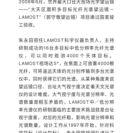
2009年6月，世界最大口径大视场光学望远镜
——“大天区面积多目标光纤光谱望远镜－
LAMOST”（郭守敬望远镜）项目通过国家竣
工验收。
朱永田担任LAMOST科学仪器负责人，主持
研制成功的16台多目标中低分辨率光纤光谱
仪，可以同时观测4000个天体目标。
LAMOST视场达5°，在焦面上可放置4000根
光纤，可将遥远天体的光分别传输到多台光谱
仪中，同时获得它们的光谱。从某种角度来说
望远镜口径、台址大气视宁度决定着天文光谱
仪的设计难度。大气视宁度与光谱分辨率、光
谱数量是相互矛盾的，LAMOST中／低分辨
率光谱仪的研制面临的主要技术挑战就是台址
视宁度差，对应的光纤粗，影响光谱分辨率和
光谱数量。设计工作从1997年开始，针对科
学目标（设计指标），朱永田带领团队进行了