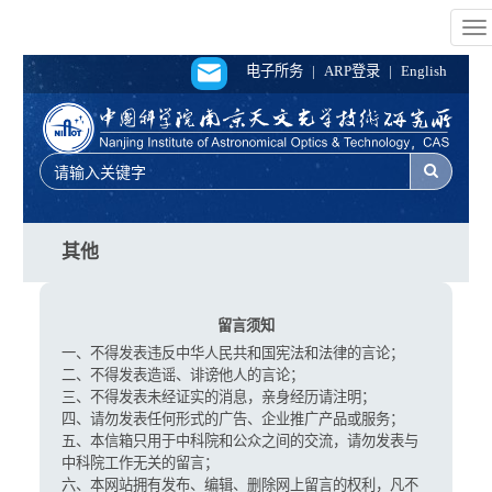
To
na
电子所务
|
ARP登录
|
English
其他
留言须知
一、不得发表违反中华人民共和国宪法和法律的言论；
二、不得发表造谣、诽谤他人的言论；
三、不得发表未经证实的消息，亲身经历请注明；
四、请勿发表任何形式的广告、企业推广产品或服务；
五、本信箱只用于中科院和公众之间的交流，请勿发表与
中科院工作无关的留言；
六、本网站拥有发布、编辑、删除网上留言的权利，凡不