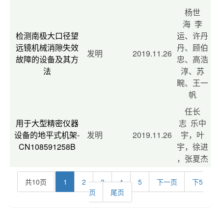
杨世
海 李
检测南极大口径望
运、许丹
远镜机械消隙失效
丹、顾伯
发明
2019.11.26
故障的设备及其方
忠、高浩
法
淳、苏
畹、王一
帆
任长
用于大型精密仪器
志 乐中
设备的地平式机架-
发明
2019.11.26
宇，叶
CN108591258B
宇，徐进
，张夏杰
共10页
1
2
3
4
5
下一页
下5
页
尾页