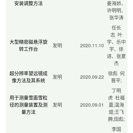
安装调整方法
姜海娇、
许明明、
张华涛
任长
志 叶
大型精密磁悬浮旋
宇、乐中
发明
2020.11.10
转工作台
宇、徐
进、张夏
杰
超分辨率望远镜成
徐彪 何
发明
2020.09.22
像方法及其系统
晋平;
丁明
用于测量雪面雪粒
虎 杜福
径的测量装置及测
发明
2020.09.01
嘉;温海
量方法
焜;王飞
腾;田彪;
李国