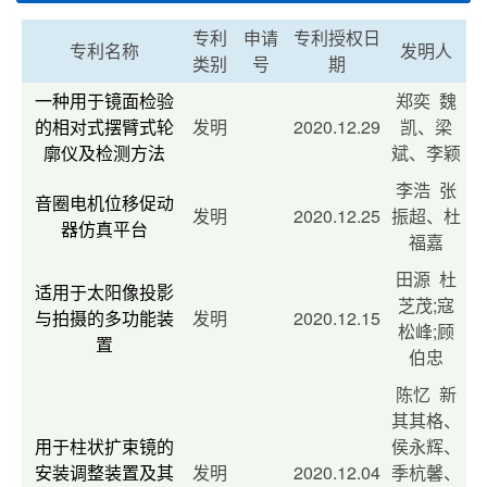
专利
申请
专利授权日
专利名称
发明人
类别
号
期
一种用于镜面检验
郑奕 魏
的相对式摆臂式轮
发明
2020.12.29
凯、梁
廓仪及检测方法
斌、李颖
李浩 张
音圈电机位移促动
发明
2020.12.25
振超、杜
器仿真平台
福嘉
田源 杜
适用于太阳像投影
芝茂;寇
与拍摄的多功能装
发明
2020.12.15
松峰;顾
置
伯忠
陈忆 新
其其格、
用于柱状扩束镜的
侯永辉、
安装调整装置及其
发明
2020.12.04
季杭馨、