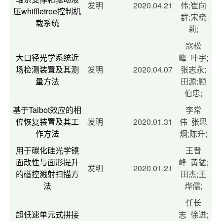
发明
2020.04.21
伟;崔向
压whiffletree控制机
群;宋晓
载系统
莉;
寇松
大口径光学系统近
峰 叶宇;
场检测装置及其测
发明
2020.04.07
张志永;
量方法
田源;顾
伯忠;
基于Talbot效应的相
李常
位恢复装置及其工
发明
2020.01.31
伟 张思
作方法
炯;陈升;
用于碳化硅光学镜
王晋
面改性与面形提升
峰 黄猛;
发明
2020.01.21
的磁控溅射扫描方
田杰;王
法
烨儒;
任长
超低速单元式拼接
志 徐进;