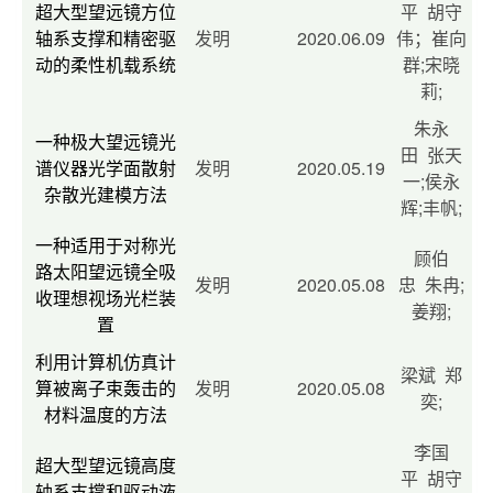
超大型望远镜方位
平 胡守
轴系支撑和精密驱
发明
2020.06.09
伟；崔向
动的柔性机载系统
群;宋晓
莉;
朱永
一种极大望远镜光
田 张天
谱仪器光学面散射
发明
2020.05.19
一;侯永
杂散光建模方法
辉;丰帆;
一种适用于对称光
顾伯
路太阳望远镜全吸
发明
2020.05.08
忠 朱冉;
收理想视场光栏装
姜翔;
置
利用计算机仿真计
梁斌 郑
算被离子束轰击的
发明
2020.05.08
奕;
材料温度的方法
李国
超大型望远镜高度
平 胡守
轴系支撑和驱动液