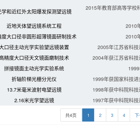
2015年教育部高等学
光学和近红外太阳爆发探测望远镜
近地天体望远镜系统工程
201
精度大口径非圆形超薄镜面研制技术
201
大口径主动光学实验望远镜装置
2005年江苏省科
高精度大口径天文镜面磨制技术
2004年获江苏省科
拼接镜面主动光学实验系统
19
折轴阶梯光栅分光仪
1999年获国家科技
13.7米毫米波射电望远镜
1998年获中科院科
2.16米光学望远镜
1997年获中科院科
共4页
1
2
3
4
下