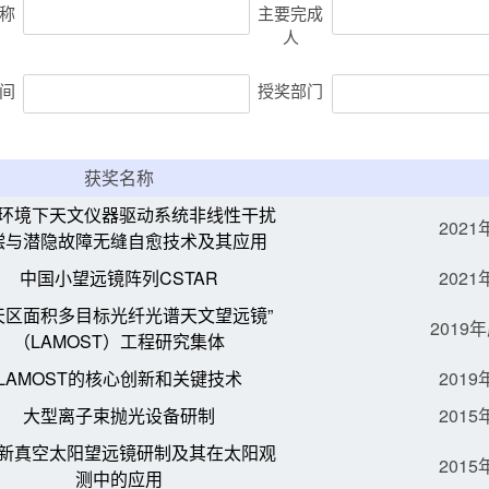
称
主要完成
人
间
授奖部门
获奖名称
环境下天文仪器驱动系统非线性干扰
202
偿与潜隐故障无缝自愈技术及其应用
中国小望远镜阵列CSTAR
202
天区面积多目标光纤光谱天文望远镜”
201
（LAMOST）工程研究集体
LAMOST的核心创新和关键技术
201
大型离子束抛光设备研制
201
新真空太阳望远镜研制及其在太阳观
201
测中的应用