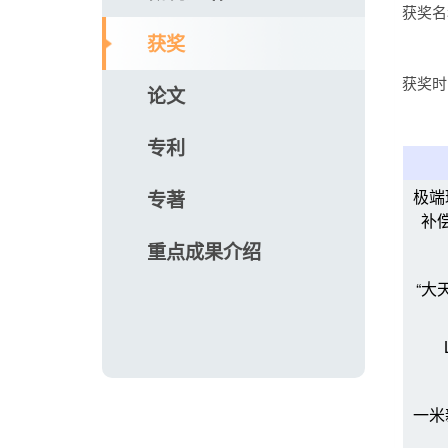
获奖名
获奖
获奖时
论文
专利
专著
极端
补
重点成果介绍
“大
一米