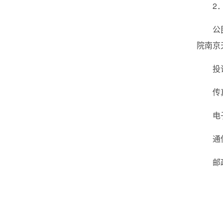
2
公
院南京
投
传
电子
通
邮