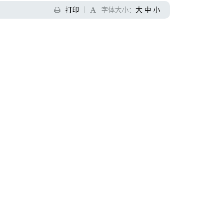
打印
｜
字体大小：
大
中
小