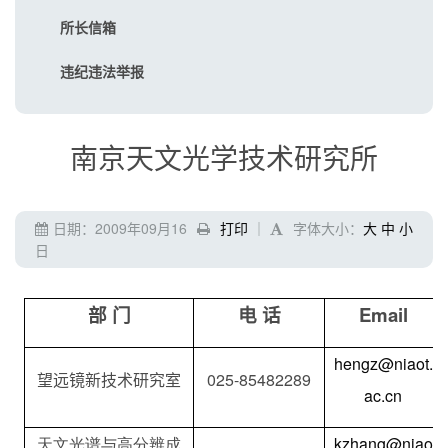
所长信箱
违纪违法举报
南京天文光学技术研究所
日期：2009年09月16
打印
｜
字体大小：
大
中
小
日
部 门
电 话
Email
hengz@niaot.
望远镜新技术研究室
025-85482289
ac.cn
天文光谱与高分辨成
kzhang
@niao