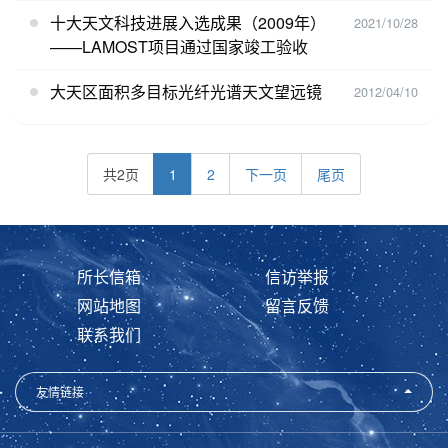
十大天文科技进展入选成果（2009年）
2021/10/28
——LAMOST项目通过国家竣工验收
大天区面积多目标光纤光谱天文望远镜
2012/04/10
共2页
1
2
下一页
尾页
所长信箱
信访举报
网站地图
留言反馈
联系我们
友情链接