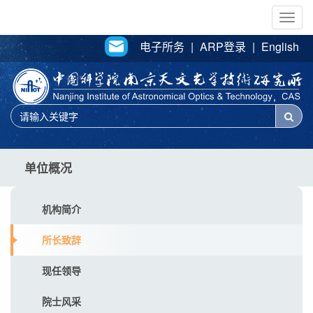
Togg
navig
电子所务
|
ARP登录
|
English
单位概况
机构简介
所长致辞
现任领导
院士风采