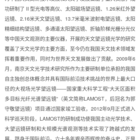
功研制了
Ⅱ
型光电等高仪、太阳磁场望远镜、
1.26
米红外望
远镜、
2.16
米天文望远镜、
13.7
米毫米波射电望远镜、太阳
精细结构望远镜、多通道太阳望远镜、折轴阶梯光栅分光仪
等中国天文观测的主要仪器，开展的天文望远镜光学的研究
覆盖了天文光学的主要方面，至今仍在我国天文技术领域发
挥着重要作用，同时为世界天文发展做出了贡献。
2009
年
6
月
，南京天文光学技术研究所作为主要研制单位承担的我国
自主独创总体概念并具有国际前沿技术挑战的世界上最大口
径的大视场光学望远镜——国家重大科学工程“大天区面积
多目标光纤光谱望远镜”（英文简称
LAMOST
，后冠名为郭
守敬望远镜）项目
通过国家竣工验收
，
2012
年
9
月正式进入
科学巡天阶段，
LAMOST
的研制成功使我国主动光学技术、
大望远镜研制和大规模光谱观测等技术实现了跨越式的发
展，跻身于国际前沿。六十
多年艰辛而辉煌的奋斗史，正是