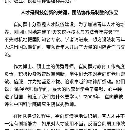
新、敬业、执着精神也堪称典范。”
人才是科技创新的关键，团结协作是制胜的法宝
崔向群十分重视人才队伍建设。为了加速青年人才的培
养，刚回国时她筹建了“天文仪器技术与方法青年实验室”，
不失时机地把国际知名专家、学者请进来，想方设法将青年
人送出国短期访问，带领青年人开展了大量的国际合作与交
流。
作为博士、硕士生的优秀导师，崔向群对教育工作高度
负责，积极投身教育改革创新，学生们无不对崔向群老师崇
敬、信服，并为她坚忍不拔、追求卓越的精神所感动。他们
说：“跟崔老师做学问，最大的收获是学会了奉献，心中装
进了祖国，知道了我们为什么要学习！”
2006
年，崔向群被
评为中国科学院研究生院优秀教师。
在团队建设过程中，崔向群清醒地认识到，有人才并不
一定有创新能力，如果对人才使用不当，反而会削弱工作效