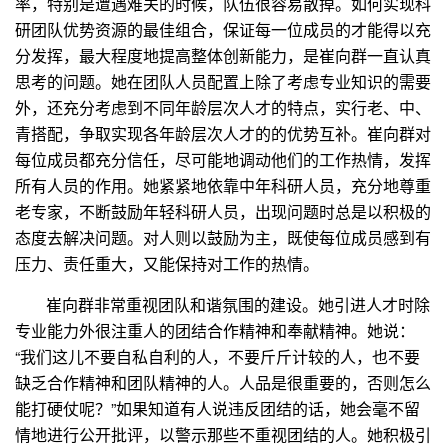
率，特别是遭遇难关的时候，队伍很容易散掉。如何实现科
研团队优势资源的最佳组合，保证每一位成员的才能得以充
分发挥，最大程度地提高整体创新能力，是崔向群一直认真
思考的问题。她在团队人员配置上除了考虑专业知识的需要
外，还充分考虑到不同年龄层次人才的特点，实行老、中、
青搭配，争取实现各年龄层次人才的的优势互补。崔向群对
每位成员都充分信任，尽可能地调动他们的工作热情，发挥
所有人员的作用。她紧紧地依靠中年科研人员，充分地尊重
老专家，不断鼓励年轻科研人员，出现问题时总是以积极的
态度去解决问题。对人则以鼓励为主，既使每位成员感到有
压力、责任重大，又能保持对工作的热情。
崔向群非常重视团队和谐氛围的建设。她引进人才时除
专业能力外很注重人的团结合作精神和奉献精神。她说：
“我们这儿不要自私自利的人，不要斤斤计较的人，也不要
缺乏合作精神和团队精神的人。人品是很重要的，否则怎么
能打硬仗呢？”如果知道有人说违反团结的话，她会毫不留
情地进行公开批评，以警示那些不重视团结的人。她积极引