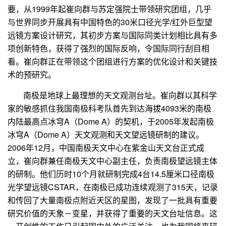
要，从
1999
年起崔向群与苏定强院士带领研究团组，几乎
与世界同步开展具有中国特色的
30
米口径光学
/
红外巨型望
远镜方案设计研究，其初步方案与国际同类计划相比具有多
项创新特色，获得了强烈的国际反响，令国际同行刮目相
看。崔向群正在带领这个团组进行方案的优化设计和关键技
术的预研究。
南极是地球上最理想的天文观测台址。崔向群以其科学
家的敏感抓住我国南极科考队首先到达海拔
4093
米的南极
内陆最高点冰穹
A
（
Dome A
）的契机，于
2005
年发起南极
冰穹
A
（
Dome A
）天文观测和天文望远镜研制的建议。
2006
年
12
月，中国南极天文中心在紫金山天文台正式成
立，崔向群兼任南极天文中心副主任，负责南极望远镜主体
的研制。他们历时
10
个月就研制完成
4
台
14.5
厘米口径南极
光学望远镜
CSTAR
，在南极已成功连续观测了
315
天，记录
和传回了大量南极点附近天区的星图，发现了一批具有重要
研究价值的天象－变星，并获得了重要的天文台址信息。这