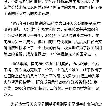
沿，不断凝练创新目标、优化学科布局
,
使南京天光所的传
统优势技术得以巩固并取得了创造性的发展，同时开拓了多
个新的国际前沿的技术领域。
1998
年崔向群组建的“高精度大口径天文镜面磨制技术”
研究团队，历经数年的探索和努力，研究成果荣获
2004
年
江苏省科技进步一等奖，
2005
年国家科技进步二等奖，崔
向群为第一完成人。该项目的完成使我国高精度大口径天文
镜面磨制技术上了一个很大的台阶，极大地缩短了我国与国
际上的差距，成为世界上
2
－
3
个掌握该技术的国家之一。
1998
年起，崔向群带领项目组成员，历尽艰辛、不屈
不挠，齐心协力克服了一个又一个的技术难关，终于做出了
在国际上首创的具有领先水平的研究成果“大口径主动光学
实验望远镜装置” ，研究成果荣获
2005
年江苏省科技进步一
等奖，
2006
年国家科技进步二等奖。崔向群同样为第一完
成人。
为适应世界天文学界期望观测到更多早期宇宙事件的需