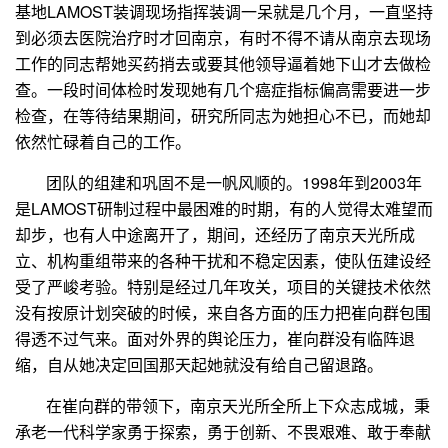
基地
LAMOST
装调现场指挥装调一呆就是几个月，一直坚持
到必须去医院治疗时才回南京，有时不得不请从南京去现场
工作的同志帮她买药捎去或要其他领导逼着她下山才去做检
查。一段时间体检时发现她有几个癌症指标偏高需要进一步
检查，在等待结果期间，研究所同志为她担心不已，而她却
依然忙碌着自己的工作。
团队的组建和巩固不是一帆风顺的。
1998
年到
2003
年
是
LAMOST
研制过程中最困难的时期，有的人觉得太难望而
却步，也有人中途离开了，期间，还经历了南京天光所成
立、机构重组带来的各种干扰和不稳定因素，使队伍建设经
受了严峻考验。特别是经过几年攻关，项目的关键技术依然
没有按原计划突破的时候，来自各方面的压力把崔向群包围
得透不过气来。面对外界的舆论压力，崔向群没有临阵退
缩，自从她决定回国那天起她就没有给自己留退路。
在崔向群的带领下，南京天光所全所上下众志成城，秉
承老一代科学家勇于探索，勇于创新、不畏艰难、敢于奉献