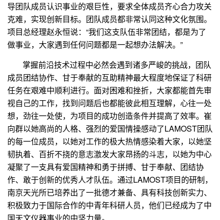
导团队成员认识事业的艰巨性，要求全体成员齐心合力攻关
克难，实现创新目标。团队成员都非常认同这种文化氛围。
项目总经理赵永恒说：“我们这支队伍非常团结，都是为了
做事业，大家遇到任何问题都是一起想办法解决。”
掌握前沿技术过程中必然会遇到诸多严峻的挑战，团队
成员团结协作、甘于奉献的互助精神最大程度地保证了科研
任务在艰难中顺利进行。面对困难和挫折，大家都能首先审
视自己的工作，找到问题后也都能彼此相互理解，心往一处
想，劲往一处使，为项目的成功创造条件并提高了效率。崔
向群以她高尚的人格、强烈的爱国情操感动了
LAMOST
团队
的每一位成员，以她对工作的极大热情感染着大家，以她坚
韧执着、百折不挠的意志激发大家昂扬的斗志，以她为中心
凝聚了一支具有爱国精神和勇于拼搏、甘于奉献、团结协
作、敢于创新的优秀人才队伍。通过
LAMOST
项目的研制，
南京天光所已培养出了一批德才兼备、具有科技创新实力、
积极致力于国际合作的中青年科研人员，他们已经成为了中
国天文仪器事业的中坚力量。