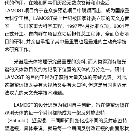
代的作用。在她和同事们历经无数次答辩和审查后，
LAMOST
项目终于在众多预选项目中脱颖而出，成为国家重
大科学工程。
LAMOST
是上世纪被国家计委立项的天文方面
唯一一项国家重大科学工程，
1997
年
4
月批准立项，
2001
年
正式开工。崔向群在项目立项后担任总工程师，全面负责项
目的研制
,
并亲自承担了其中最重要也是最难的主动光学技
术研究工作。
光谱是天体物理研究最重要的资料
,
而人类得到有缝光
谱的天体数目仅约为记录下位置的天体的万分之一。研制
LAMOST
的目的正是为了获得大量天体的有缝光谱。因此
,
这架望远镜既要有大视场又要有大口径
,
但这是当时世界无
法攻克的天文光学技术难题。
LAMOST
的设计思想为我国自主创新，旨在使望远镜在
观测天体的每一个瞬间都能成为一架反射施密特
（
Schmidt
）望远镜，不同瞬间则变化成不同的反射施密特
望远镜，具体来说，就是每一个瞬间反射改正镜的曲面形状