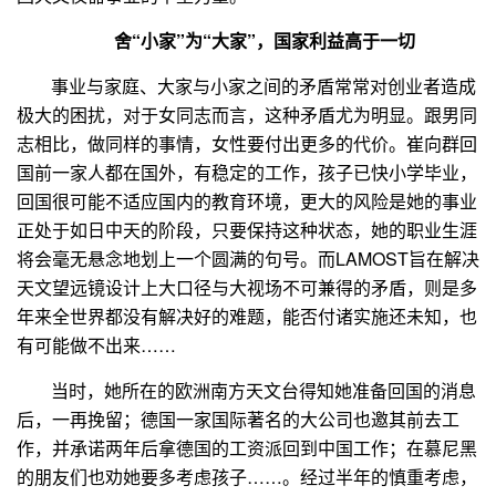
舍“小家”为“大家”，国家利益高于一切
事业与家庭、大家与小家之间的矛盾常常对创业者造成
极大的困扰，对于女同志而言，这种矛盾尤为明显。跟男同
志相比，做同样的事情，女性要付出更多的代价。崔向群回
国前一家人都在国外，有稳定的工作，孩子已快小学毕业，
回国很可能不适应国内的教育环境，更大的风险是她的事业
正处于如日中天的阶段，只要保持这种状态，她的职业生涯
将会毫无悬念地划上一个圆满的句号。而
LAMOST
旨在解决
天文望远镜设计上大口径与大视场不可兼得的矛盾，则是多
年来全世界都没有解决好的难题，能否付诸实施还未知，也
有可能做不出来……
当时，她所在的欧洲南方天文台得知她准备回国的消息
后，一再挽留；德国一家国际著名的大公司也邀其前去工
作，并承诺两年后拿德国的工资派回到中国工作；在慕尼黑
的朋友们也劝她要多考虑孩子……。经过半年的慎重考虑，