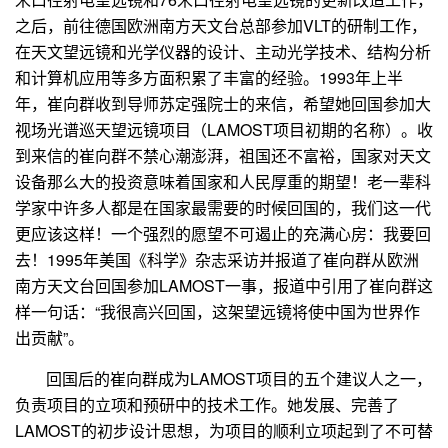
之后，前往德国欧洲南方天文台总部参加
VLT
的研制工作，
在天文望远镜和光学仪器的设计、主动光学技术、结构分析
和计算机应用等多方面积累了丰富的经验。
1993
年上半
年，崔向群收到导师苏定强院士的来信，希望她回国参加大
视场光谱巡天望远镜项目（
LAMOST
项目初期的名称）。收
到来信的崔向群不禁心潮澎湃，祖国还不富裕，国家对天文
设备那么大的投资意味着国家和人民厚重的期望！老一辈科
学家中许多人都是在国家最需要的时候回国的，我们这一代
更应该这样！一个强烈的愿望不可遏止的充满心房：我要回
去！
1995
年美国《科学》杂志采访并报道了崔向群从欧洲
南方天文台回国参加
LAMOST
一事，报道中引用了崔向群这
样一句话：“我很高兴回国，这架望远镜将使中国为世界作
出贡献”。
回国后的崔向群成为
LAMOST
项目的五个建议人之一，
负责项目的立项和预研中的技术工作。她发展、完善了
LAMOST
的初步设计思想，为项目的顺利立项起到了不可替