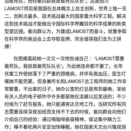
加敢死队，而你崔向群就是敢死队队长”。这是因为
LAMOST
项目是我国在总体概念上自主创新，世界上独一无
二、创新点最多、技术挑战最大的国家重大科学工程。解决
这些技术挑战才能做出令国际科学界瞩目的科学成果的新类
型望远镜。崔向群认为，为建成
LAMOST
而奋斗，就像争取
在科学界的奥运会上去夺取金牌，完全值得我们去为之拼
搏！
在困难面前她一次又一次地告诫自己 ：“
LAMOST
需要
敢死队，我就是敢死队队长”。为此她连命都不要了。长年
伏案工作使她落下了严重的颈椎病，并伴有高血压，医生叮
嘱她不能劳累。但身兼所长和
LAMOST
总工程师的她工作非
常繁重，不出差的日子，她办公室的灯总是亮到最晚，发给
有关人员的电子邮件中许多都是她在凌晨以后发送的；不少
时候为了赶写报告，她只能通宵达旦地工作。当研究所有同
志需要连续深夜加班而支持不下去的时候，崔向群会向他们
介绍自己的经验：通过喝咖啡振奋精神，保证集中精力工
作；睡不着吃两片安定加快睡眠。她在国家天文台兴隆观测