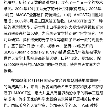
的精神，历经了无数的艰难险阻，攻克了一个又一个的技术
难关。
2004
年
12
月主动光学的开环控制取得成功；
2008
年
8
月底
LAMOST
全部硬件安装到位；
10
月
LAMOST
项目胜利
落成；
2009
年
6
月通过国家竣工验收。
LAMOST
创造了一种
新的望远镜类型，是世界上口径最大的大视场望远镜和光谱
获取率最高的望远镜，为我国天文学特别是宇宙学研究、银
河系研究、多种巡天的光学证认等创造了世界一流的观测条
件。鉴于国外口径
2.5
米、视场
3o
、 配有
660
根光纤的
SDSS (Sloan digital sky survey )
望远镜近几年连续被评为
世界天文学上影响最高的望远镜，口径
4.3
米、视场
5o
、配
有
4000
根光纤的
LAMOST
的研制成功，使世界天文界为之
振奋。
在
2008
年
10
月
16
日国家天文台兴隆观测基地隆重举行
的落成典礼上，来自世界各国的著名天文学家和技术专家惊
叹于
LAMOST
这一宏大并且具有世界前沿水平的科学工程研
制成功，许多国家的科学家纷纷表示希望开展相关技术合
作。国际著名的天文学家、芝加哥大学的
Don. York
教授