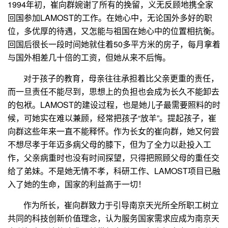
1994
年初，崔向群婉谢了所有的挽留，义无反顾地携全家
回国参加
LAMOST
的工作。在她心中，无论国外多好的职
位，多优厚的待遇，又怎能与祖国在她心中的位置相抗衡。
回国后很长一段时间她就住着
50
多平方米的房子，每月拿着
与国外相差几十倍的工资，但她从来不后悔。
对于孩子的教育，母亲往往承担着比父亲更重的责任，
而一旦责任不能尽到，思想上的负担也会成为长久不能卸去
的包袱。
LAMOST
的建设过程，也是她儿子最需要照料的时
候，可她实在难以兼顾，经常把孩子“放羊”。提起孩子，崔
向群这些年来一直不能释怀。作为长女的崔向群，她又何尝
不想尽孝于年迈多病父母的膝下，但为了全力以赴投入工
作，父亲病重时也没有时间探望，只得把照顾父母的重任交
给了弟妹。不是她无情不孝，科研工作、
LAMOST
项目已融
入了她的生命，国家的利益高于一切！
作为所长，崔向群致力于引导南京天光所全所职工树立
共同的科技创新价值理念，认为服务国家需求应成为南京天