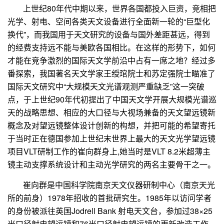
上世纪
80
年代中期以来，世界各国都投入巨资，竞相把
光学、射电、空间各类天文设备进行全面新一轮的“巨型化
换代”，而我国用于天文研究的设备与国外差距甚远，得到
的经费支持远不能与美欧各国相比。在这样的形势下，如何
才能在竞争激烈的国际天文学前沿中占有一席之地？经过多
番探索，我国著名天文学家王绶琯院士和苏定强院士瞄准了
国际天文研究中“大规模天文光谱观测严重缺乏”这一突破
点，于上世纪
90
年代初提出了中国天文学开展大规模光谱巡
天的战略思想、相应的大口径与大视场兼备的天文望远镜新
概念及对望远镜整体设计创新的构想，并把可能的希望寄托
于当时正在德国参加上世纪末世界上最大的天文光学望远镜
项目
VLT
研制工作的崔向群身上
,
她当时是
VLT 8.2
米
超薄主
镜主动支撑系统设计和主动光学研究的两名主要骨干之一。
崔向群是中国科学院南京天文仪器研制中心（南京天光
所的前身）
1978
年招收的首批研究生。
1985
年以访问学者
的身份被派往英国
Jodrell Bank
射电天文台，参加过
38
×
25
米口径射电望远镜和
76
米口径射电望远镜的更新改造工作，