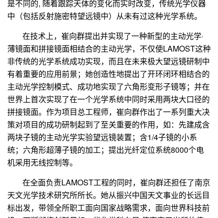
是不同的
,
随着跟踪天体的变化而实时改变，传统光学仪器
中（包括反射施密特望远镜中）从未有过这种光学系统。
在技术上，崔向群提出并实现了一种新型的主动光学·
薄镜面和拼接镜面相结合的主动光学，不仅使
LAMOST
这种
非传统的光学系统成功实现，而且在未来极大望远镜研制中
有着重要的应用前景；她创造性地提出了开环闭环相结合的
主动光学控制模式、成功地实现了六角形变形子镜等；并在
世界上首次实现了在一个光学系统中同时采用两块大口径的
拼接镜面。作为项目总工程师，崔向群作出了一系列重大决
策对项目的成功研制起到了至关重要的作用，如：先建成含
两块子镜的主动光学实验望远镜装置；含
1/4
子镜的小系
统；六角形超薄子镜的加工；提出光纤定位系统
8000
个电
机采用无线控制等。
在全面负责
LAMOST
工程的同时，崔向群还担任了南京
天文光学技术研究所所长。她从振兴中国天文事业的长远目
标出发，带领全所职工面向国家战略需求，面向世界科技前