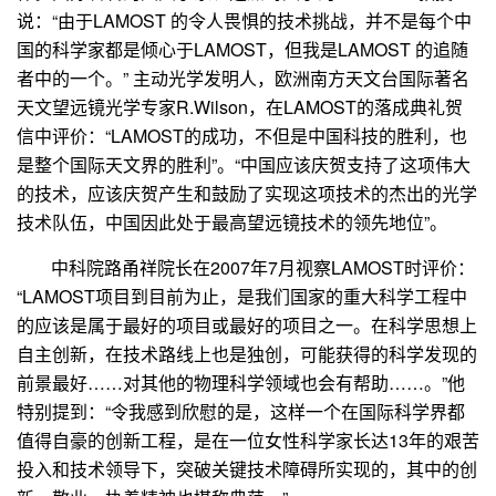
说：“由于
LAMOST
的令人畏惧的技术挑战，并不是每个中
国的科学家都是倾心于
LAMOST
，但我是
LAMOST
的追随
者中的一个。” 主动光学发明人，欧洲南方天文台国际著名
天文望远镜光学专家
R.Wilson
，在
LAMOST
的落成典礼贺
信中评价：“
LAMOST
的成功，不但是中国科技的胜利，也
是整个国际天文界的胜利”。“中国应该庆贺支持了这项伟大
的技术，应该庆贺产生和鼓励了实现这项技术的杰出的光学
技术队伍，中国因此处于最高望远镜技术的领先地位”。
中科院路甬祥院长在
2007
年
7
月视察
LAMOST
时评价：
“
LAMOST
项目到目前为止，是我们国家的重大科学工程中
的应该是属于最好的项目或最好的项目之一。在科学思想上
自主创新，在技术路线上也是独创，可能获得的科学发现的
前景最好……对其他的物理科学领域也会有帮助……。”他
特别提到：“令我感到欣慰的是，这样一个在国际科学界都
值得自豪的创新工程，是在一位女性科学家长达
13
年的艰苦
投入和技术领导下，突破关键技术障碍所实现的，其中的创