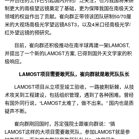
一开创性的工作已引起国内外的广泛关注，也为我国将来研
制更大的南极望远镜奠定了基础，更为保障我国在南极天文
领域的权益作出了贡献。崔向群正带领该团队研制
50/70
厘
米的大视场南极光学望远镜
AST3
，以及
4
米口径南极光学
/
红外望远镜的预研究。
目前，崔向群还积极推动在南半球再建一架
LAMOST,
并提出了一个新的
LAMOST
方案
,
已得到国外天文学家的积
极响应。
LAMOST
项目需要敢死队，崔向群就是敢死队队长
LAMOST
项目从立项至竣工验收，一路披荆斩棘，从技
术攻关到工程建设，包括组织管理，遇到了各种困难。曾经
有国外同行说，“
LAMOST
太难了，做不出来。” 国内也是质
疑声不断。
崔向群刚回国时，苏定强院士跟崔向群说：“搞
LAMOST
这样的大项目需要敢死队，参加
LAMOST
就是参